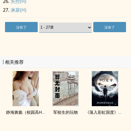
失控(H)
淋尿(H)
没有了
没有了
相关推荐
静海旖旎（校园高H）
军校生的玩物
《落入彩虹国度》穿越+西幻+言情