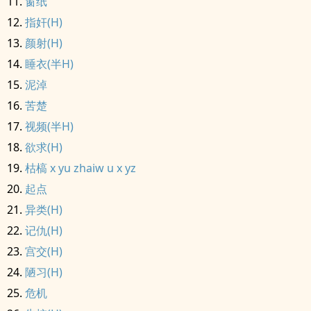
窗纸
指奸(H)
颜射(H)
睡衣(半H)
泥淖
苦楚
视频(半H)
欲求(H)
枯槁 x yu zhaiw u x yz
起点
异类(H)
记仇(H)
宫交(H)
陋习(H)
危机