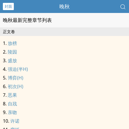
晚秋
封面
晚秋最新完整章节列表
正文卷
放榜
陵园
盛放
强迫(半H)
博弈(H)
初次(H)
恶果
自戕
亲吻
许诺