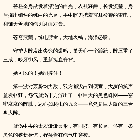
芒昼全身散发着清澈的白光，衣袂狂舞，长发流莹，身
后拖出绚烂的纯白的光尾，手中暝刀携着震耳欲聋的雷电，
和铺天盖地的怨刃迎面对轰。
苍穹震颤，惊电劈雷，大地哀鸣，海浪怒啸。
守护大阵发出尖锐的爆鸣，董天心一个踉跄，阵压重了
三成，咬牙御风，重新挺直脊背。
她可以的！她能撑住！
第一波对轰势均力敌，双方都没占到便宜，太岁的笑声
愈发张狂，怨气旋涡下方浮出了一张巨大的黑色蛛网——密
密麻麻的阵脉，恶心如爬虫的咒文——竟然是巨大版的三合
盘大阵。
旋涡中央的太岁渐渐显形，有四肢、有长尾、还有一条
黑色的狭长身体，狞笑着在怨气中穿梭。