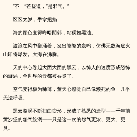
“不，”芒昼道，“是邪气。”
区区太岁，手拿把掐
海的颜色变得晦暗阴郁，粘稠如黑油。
波浪在风中翻涌着，发出隆隆的轰鸣，仿佛无数海底火
山即将爆发。大海在沸腾。
天的中心卷起大团大团的黑云，以惊人的速度形成恐怖
的漩涡，全世界的云都被吞噬了。
空气变得极为稀薄，董天心感觉自己像濒死的鱼，几乎
无法呼吸。
黑云漩涡不断扭曲变形，形成了熟悉的造型——千年前
黄沙堡的怨气旋涡——只是这一次的怨气更浓、更大、更
臭。