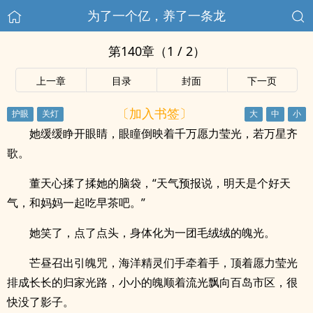
为了一个亿，养了一条龙
第140章（1 / 2）
上一章
目录
封面
下一页
〔加入书签〕
她缓缓睁开眼睛，眼瞳倒映着千万愿力莹光，若万星齐
歌。
董天心揉了揉她的脑袋，“天气预报说，明天是个好天
气，和妈妈一起吃早茶吧。”
她笑了，点了点头，身体化为一团毛绒绒的魄光。
芒昼召出引魄咒，海洋精灵们手牵着手，顶着愿力莹光
排成长长的归家光路，小小的魄顺着流光飘向百岛市区，很
快没了影子。