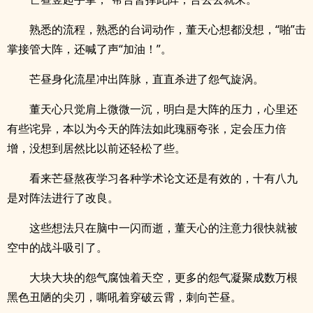
熟悉的流程，熟悉的台词动作，董天心想都没想，“啪”击
掌接管大阵，还喊了声“加油！”。
芒昼身化流星冲出阵脉，直直杀进了怨气旋涡。
董天心只觉肩上微微一沉，明白是大阵的压力，心里还
有些诧异，本以为今天的阵法如此瑰丽夸张，定会压力倍
增，没想到居然比以前还轻松了些。
看来芒昼熬夜学习各种学术论文还是有效的，十有八九
是对阵法进行了改良。
这些想法只在脑中一闪而逝，董天心的注意力很快就被
空中的战斗吸引了。
大块大块的怨气腐蚀着天空，更多的怨气凝聚成数万根
黑色丑陋的尖刃，嘶吼着穿破云霄，刺向芒昼。