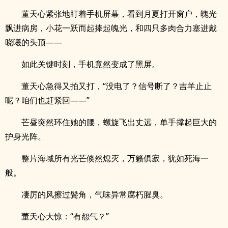
董天心紧张地盯着手机屏幕，看到月夏打开窗户，魄光
飘进病房，小花一跃而起捧起魄光，和四只多肉合力塞进戴
晓曦的头顶——
如此关键时刻，手机竟然变成了黑屏。
董天心急得又拍又打，“没电了？信号断了？吉羊止止
呢？咱们也赶紧回——”
芒昼突然环住她的腰，螺旋飞出丈远，单手撑起巨大的
护身光阵。
整片海域所有光芒倏然熄灭，万籁俱寂，犹如死海一
般。
凄厉的风擦过鬓角，气味异常腐朽腥臭。
董天心大惊：“有怨气？”