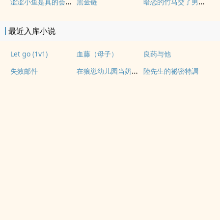
涩涩小鱼是真的会被干透
暗恋的竹马交了男朋友（bg，弯掰直，1v2）
黑金链
最近入库小说
Let go (1v1)
血藤（母子）
良药与他
在狼崽幼儿园当奶爸的日常
失效邮件
陸先生的祕密特調