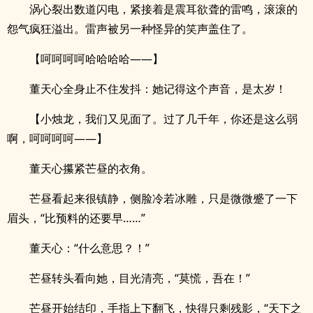
涡心裂出数道闪电，紧接着是震耳欲聋的雷鸣，滚滚的
怨气疯狂溢出。雷声被另一种怪异的笑声盖住了。
【呵呵呵呵哈哈哈哈——】
董天心全身止不住发抖：她记得这个声音，是太岁！
【小烛龙，我们又见面了。过了几千年，你还是这么弱
啊，呵呵呵呵——】
董天心攥紧芒昼的衣角。
芒昼看起来很镇静，侧脸冷若冰雕，只是微微蹙了一下
眉头，“比预料的还要早……”
董天心：“什么意思？！”
芒昼转头看向她，目光清亮，“莫慌，吾在！”
芒昼开始结印，手指上下翻飞，快得只剩残影，“天下之