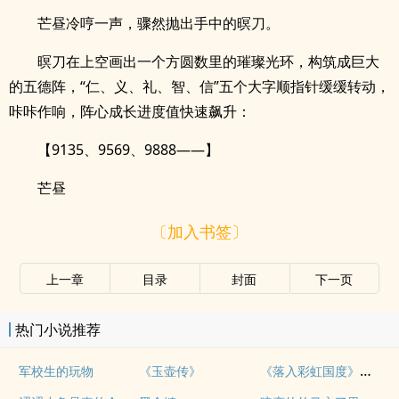
芒昼冷哼一声，骤然抛出手中的暝刀。
暝刀在上空画出一个方圆数里的璀璨光环，构筑成巨大
的五德阵，“仁、义、礼、智、信”五个大字顺指针缓缓转动，
咔咔作响，阵心成长进度值快速飙升：
【9135、9569、9888——】
芒昼
〔加入书签〕
上一章
目录
封面
下一页
热门小说推荐
《落入彩虹国度》穿越+西幻+言情
军校生的玩物
《玉壶传》