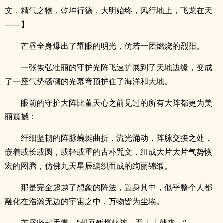
文，精气之物，乾坤行德，大明始终，风行地上，飞龙在天
——】
芒昼全身爆出了耀眼的明光，仿若一团燃烧的烈阳。
一张恢弘壮丽的守护光阵飞速扩展到了天地边缘，变成
了一座气势磅礴的光幕穹顶护住了海洋和大地。
眼前的守护大阵比董天心之前见过的所有大阵都更为美
丽震撼：
纤细坚韧的阵脉蜿蜒曲折，流光涌动，阵脉交接之处，
嵌着或长或圆，或轻或重的古朴咒文，组成大片大片气势恢
宏的图腾，仿佛九天星辰编织而成的绚丽锦缎。
那是完全超越了想象的阵法，置身其中，似乎整个人都
融化在浩瀚无边的宇宙之中，万物皆为尘埃。
芒昼竖起手掌，“帮吾暂撑此阵，吾去去就来。”