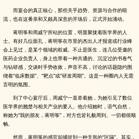
而宴会的真正核心，那些关乎趋势、资源与合作的暗
流，也在这番亲和又颇具深意的开场后，正式开始涌动。
蒋明筝和周戚宁所站的位置，明显聚拢着医学界的人
士。有好几位面孔，蒋明筝在市里的杰出人才报道或行业峰
会上见过，是某个领域的权威。不止是医生，连几位受邀的
医药企业负责人，身上也带着一种共通的、沉淀过的书卷气
与钻研感，交谈时手势收敛，声音不高，讨论的话题隐约围
绕着“临床数据”、“靶点”或“研发周期”。这是一种圈内人无需
言明的氛围。
到了中心宴厅后，周戚宁一直牵着她，为她引见了数位
医学界的翘楚与相关产业的要人。他介绍她时，语气自然，
称她为“我的朋友，蒋明筝”，对方也皆礼貌周到。一切都很顺
畅。
然而，蒋明筝的感官却捕捉到一种无形的“区隔”。其实，