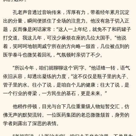
孔老声音透过音响传来，浑厚有力，带着经年累月沉淀
出的分量，瞬间便抓住了全场的注意力。他没有急于切入正
题，反而像是闲话家常：“这人一上年纪，就免不了和药罐子
打交道。我这儿年，可没少麻烦在座的几位大国手。”他说
着，笑呵呵地朝周戚宁所在的方向略一颔首，几位被点到的
医学泰斗也微笑着回礼，气氛顿时亲切了不少。
“所以今年，咱们就聊聊这个‘药’字。”他话锋一转，语气
依旧从容，却透出凝练的力度，“这不仅仅是瓶子里的丸子、
管子里的水。往小了说，是咱自个儿的健康；往大了说，是
一个行业的脊梁，一方民生的基石，更是未来。”
他稍作停顿，目光与台下几位重量级人物短暂交汇，仿
佛无声的默契流转。一位医药集团的老总微微颔首，身旁的
学者则露出了深思的表情。