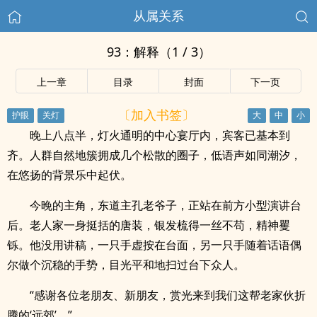
从属关系
93：解释（1 / 3）
上一章
目录
封面
下一页
〔加入书签〕
晚上八点半，灯火通明的中心宴厅内，宾客已基本到
齐。人群自然地簇拥成几个松散的圈子，低语声如同潮汐，
在悠扬的背景乐中起伏。
今晚的主角，东道主孔老爷子，正站在前方小型演讲台
后。老人家一身挺括的唐装，银发梳得一丝不苟，精神矍
铄。他没用讲稿，一只手虚按在台面，另一只手随着话语偶
尔做个沉稳的手势，目光平和地扫过台下众人。
“感谢各位老朋友、新朋友，赏光来到我们这帮老家伙折
腾的‘远郊’。”