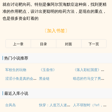
就在讨论靶向药。特别是像阿尔茨海默症这种病，找到更精
准的作用靶点，设计出更聪明的给药方法，是现在的重点，
也是很多资金盯着的
〔加入书签〕
上一章
目录
封面
下一页
热门小说推荐
《落入彩虹国度》穿越+西幻+言情
军校生的玩物
《玉壶传》
涩涩小鱼是真的会被干透
暗恋的竹马交了男朋友（bg，弯掰直，1v2）
黑金链
最近入库小说
快穿：人造万人迷NPH
人不弱智时（1v1，兄妹）
台风岛