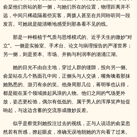
俞棐他们所站的那一侧，与她们所在的位置，物理距离并不
远，中间只稀疏隔着些宾客，两拨人甚至在共同聆听同一段
发言。可她就是能清晰地感受到那条看不见的线。
那是一种根植于气质与思维模式的、近乎天生的微妙“对
立”。一侧是实验室、手术台、论文与病理报告的严谨世界；
另一侧，则是资本、市场、并购与利润率的汹涌江湖。
她的目光不由自主地，穿过人群的缝隙，投向另一侧。
俞棐站在几个熟面孔中间，正侧头与人交谈，嘴角噙着那抹
她熟悉的、游刃有余的笑。他身周那几位，蒋明筝也认得，
都是能在某个领域掀起风浪的人物。他们之间的气场更外
放，姿态更松弛，偶尔有低低的、属于男人的浑厚笑声短促
响起，与这边含蓄的交流形成微妙反差。
似乎是察觉到她投注过去的视线，正与人说话的俞棐忽
然若有所感，撩起眼皮，准确无误地朝她的方向看了过来。