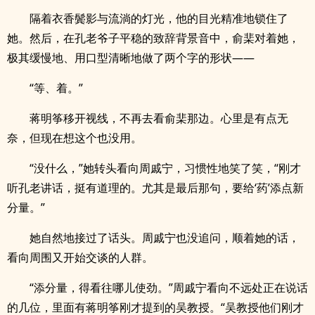
隔着衣香鬓影与流淌的灯光，他的目光精准地锁住了
她。然后，在孔老爷子平稳的致辞背景音中，俞棐对着她，
极其缓慢地、用口型清晰地做了两个字的形状——
“等、着。”
蒋明筝移开视线，不再去看俞棐那边。心里是有点无
奈，但现在想这个也没用。
“没什么，”她转头看向周戚宁，习惯性地笑了笑，“刚才
听孔老讲话，挺有道理的。尤其是最后那句，要给‘药’添点新
分量。”
她自然地接过了话头。周戚宁也没追问，顺着她的话，
看向周围又开始交谈的人群。
“添分量，得看往哪儿使劲。”周戚宁看向不远处正在说话
的几位，里面有蒋明筝刚才提到的吴教授。“吴教授他们刚才