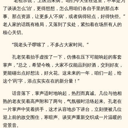
“老祖宗说，‘上医治未病’。咱们今天坐在这里，不单是为
了谈谈怎么‘治’，更得想想，怎么用咱们各自手里的那点本
事、那点资源，让更多人‘不病’，或者病得轻点，好得快些。”
老人家的话既有格局，又落到了实处，紧扣着在场所有人的
核心关切。
“我老头子啰嗦了，不多占大家时间。”
孔老笑着抬手虚按了一下，仿佛在压下可能响起的客套
掌声，“总之，希望今晚，大家不仅能品到好酒，交到好友，
更能碰出点好想法，好火花。这未来的一年，咱们一起，给
这个‘药’字，添点实实在在的新分量！”
话音落下，掌声适时地响起，热烈而真诚。几位与他相
熟的老友笑着高声附和了两句，气氛顿时活络起来。孔老在
一片掌声中笑着拱手，这才从容地步下讲台，立刻便被几位
迎上前的故交围住，寒暄声、谈笑声重新交织成一片温暖的
背景音。