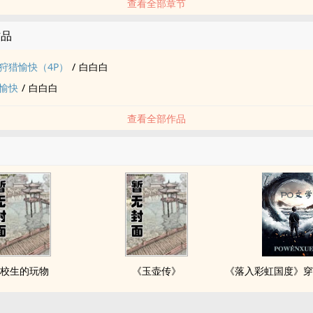
查看全部章节
作品
狩猎愉快（4P）
/
白白白
愉快
/
白白白
查看全部作品
校生的玩物
《玉壶传》