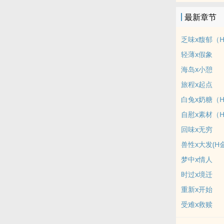
师，醒来后发
最新章节
厘头的她视悲
乏味x馥郁（
轻薄x假象
海岛x小憩
旅程x起点
白兔x奶糖（
自慰x素材（
回味x无穷
兽性x大发(H
梦中x情人
时过x境迁
重新x开始
受难x救赎