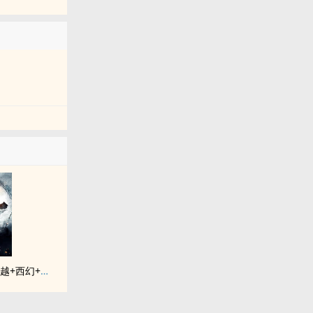
《落入彩虹国度》穿越+西幻+言情