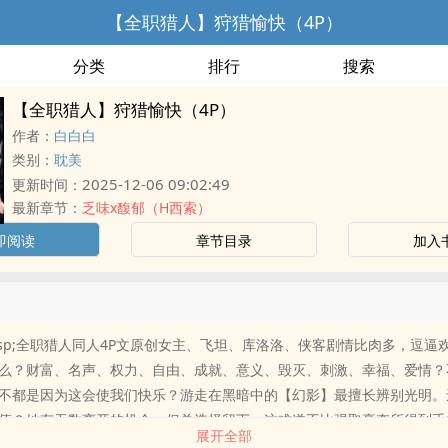
【全职猎人】狩猎愉快（4P）
分类
排行
搜索
【全职猎人】狩猎愉快（4P）
作者：
白白白
类别：
耽美
2025-12-06 09:02:49
更新时间：
最新章节：
乏味x馥郁（H西索）
即阅读
章节目录
加入
&emsp;全职猎人同人4P文原创女主、飞坦、库洛洛、侠客剧情比肉多，逗逼
么？财富、名声、权力、自由、成就、意义、毁灭、刺激、幸福、爱情？
不都是因为这会使我们快乐？游走在黑暗中的【幻影】最擅长辨别光明。
值？她有无数离开的机会，但总选择留下。这难道不比强取豪夺所得到手
展开全部
何东西的【盗贼】最擅长识别宝藏。——乌奇奇，一位从宠物小精灵世界