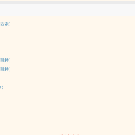
现自己身处一个弱肉强食的世界。在崭新的冒险中，她成为了臭名昭著的
伤为猎物，但她该如何适应自己成为了幻影旅团一份子的新身份？
H西索）
H凯特）
H凯特）
金）