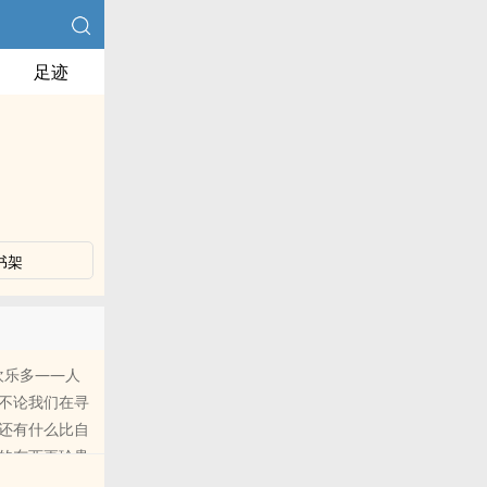
足迹
书架
欢乐多——人
不论我们在寻
还有什么比自
的东西更珍贵
而来的元素法