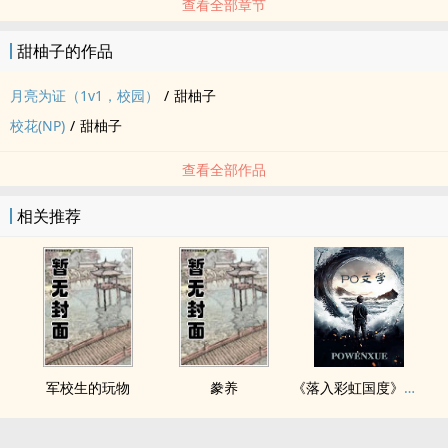
查看全部章节
甜柚子的作品
月亮为证（1v1，校园）
/
甜柚子
校花(NP)
/
甜柚子
查看全部作品
相关推荐
军校生的玩物
豢养
《落入彩虹国度》穿越+西幻+言情