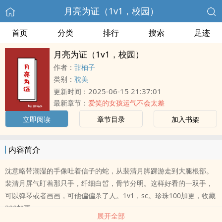
月亮为证（1v1，校园）
首页
分类
排行
搜索
足迹
月亮为证（1v1，校园）
作者：
甜柚子
类别：
耽美
2025-06-15 21:37:01
更新时间：
最新章节：
爱笑的女孩运气不会太差
立即阅读
章节目录
加入书架
内容简介
沈意略带潮湿的手像吐着信子的蛇，从裴清月脚踝游走到大腿根部。
裴清月屏气盯着那只手，纤细白皙，骨节分明。这样好看的一双手，
可以弹琴或者画画，可他偏偏杀了人。1v1，sc。珍珠100加更，收藏
300加更。
展开全部