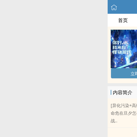
首页
立
内容简介
[异化污染+
命危在旦夕怎
战..