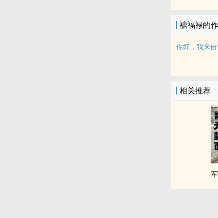
禟福禄的
你好，我来自
相关推荐
军