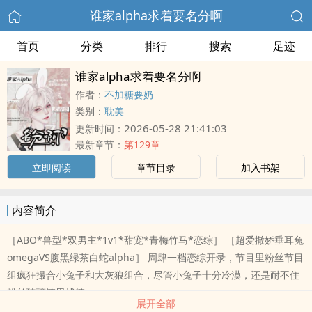
谁家alpha求着要名分啊
首页
分类
排行
搜索
足迹
谁家alpha求着要名分啊
作者：
不加糖要奶
类别：
耽美
2026-05-28 21:41:03
更新时间：
最新章节：
第129章
立即阅读
章节目录
加入书架
内容简介
［ABO*兽型*双男主*1v1*甜宠*青梅竹马*恋综］ ［超爱撒娇垂耳兔
omegaVS腹黑绿茶白蛇alpha］ 周肆一档恋综开录，节目里粉丝节目
组疯狂撮合小兔子和大灰狼组合，尽管小兔子十分冷漠，还是耐不住
粉丝玻璃渣里找糖..
展开全部